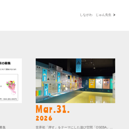
しながわ じゅん先生
Mar.31.
2026
募集
世界初「押す」をテーマにした遊び空間「OSEBA」へ行きました！【若葉台はるひ野教室】