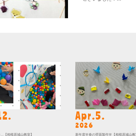
12.
Apr.5.
2026
で…【相模原城山教室】
新年度🌸春の壁面製作🌸【相模原城山教