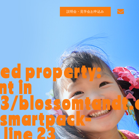
説明会・見学会お申込み
ned property:
t in
3/blossomtandt.
/smartpack-
 line
23