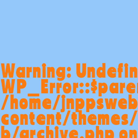
Warning
: Undefi
WP_Error::$paren
/home/jnppsweb
content/themes
b/archive.php
on