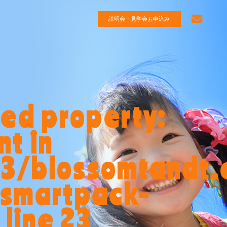
説明会・見学会お申込み
ned property:
t in
3/blossomtandt.
/smartpack-
 line
23