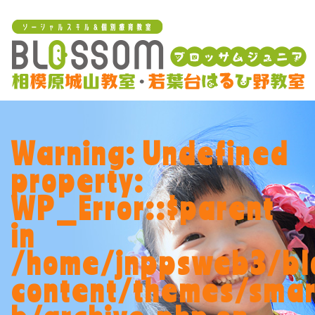
Warning
: Undefined
property:
WP_Error::$parent
in
/home/jnppsweb3/bl
content/themes/smar