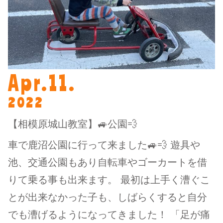
Apr.11.
2022
【相模原城山教室】🚙公園💨
車で鹿沼公園に行って来ました🚙💨 遊具や
池、交通公園もあり自転車やゴーカートを借
りて乗る事も出来ます。 最初は上手く漕ぐこ
とが出来なかった子も、しばらくすると自分
でも漕げるようになってきました！ 「足が痛