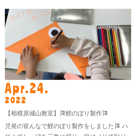
Apr.24.
2022
【相模原城山教室】🎏鯉のぼり製作🎏
児発の皆んなで鯉のぼり製作をしました🎏 ハ