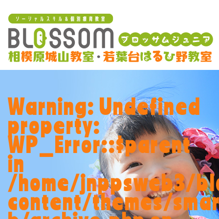
Warning
: Undefined
property:
WP_Error::$parent
in
/home/jnppsweb3/bl
content/themes/smar