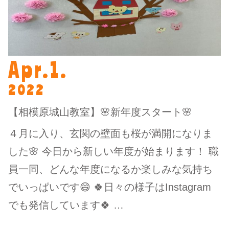
Apr.1.
2022
【相模原城山教室】🌸新年度スタート🌸
４月に入り、玄関の壁面も桜が満開になりま
した🌸 今日から新しい年度が始まります！ 職
員一同、どんな年度になるか楽しみな気持ち
でいっぱいです😄 🍀日々の様子はInstagram
でも発信しています🍀 …