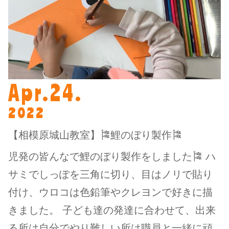
Apr.24.
2022
【相模原城山教室】🎏鯉のぼり製作🎏
児発の皆んなで鯉のぼり製作をしました🎏 ハ
サミでしっぽを三角に切り、目はノリで貼り
付け、ウロコは色鉛筆やクレヨンで好きに描
きました。 子ども達の発達に合わせて、出来
る所は自分でやり難しい所は職員と一緒に頑