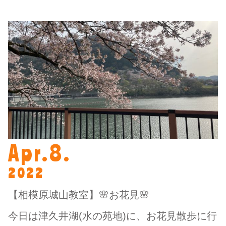
Apr.8.
2022
【相模原城山教室】🌸お花見🌸
今日は津久井湖(水の苑地)に、お花見散歩に行