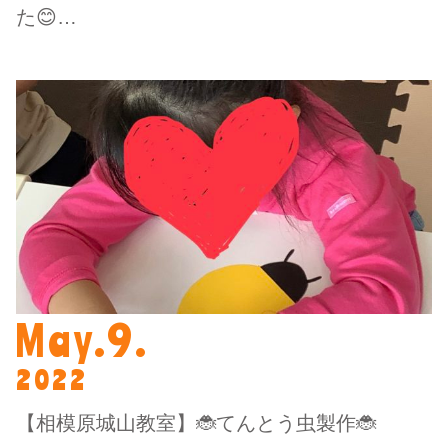
た😊…
May.9.
2022
【相模原城山教室】🐞てんとう虫製作🐞