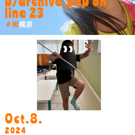
b/archive.php
on
line
23
＃相模原
Oct.8.
2024