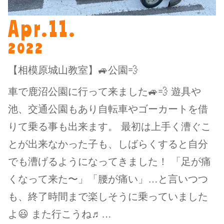
Apr.11.
2022
【相模原城山教室】🚙公園💨
車で鹿沼公園に行って来ました🚙💨 遊具や
池、交通公園もあり自転車やゴーカートを借
りて乗る事も出来ます。 最初は上手く漕ぐこ
とが出来なかった子も、しばらくすると自分
でも漕げるようになってきました！ 「足が痛
くなって来た〜」「腰が痛い」…と言いつつ
も、終了時間まで楽しそうに乗っていました
よ😃 また行こうね♬…