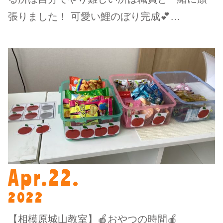
張りました！ 可愛い鯉のぼり完成💕…
Apr.22.
2022
【相模原城山教室】🍎おやつの時間🍎